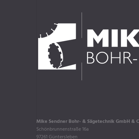
Mike Sendner Bohr- & Sägetechnik GmbH & C
Schönbrunnenstraße 16a
97261 Güntersleben